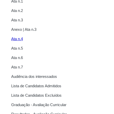
Ata n.1
Ata n.2
Ata n.3
Anexo | Ata n.3
Ata n.4
Ata n.5
Ata n.6
Ata n.7
Audiência dos interessados
Lista de Candidatos Admitidos
Lista de Candidatos Excluídos
Graduação - Avaliação Curricular