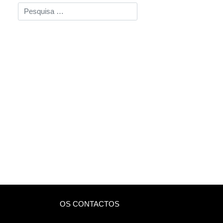
Pesquisar
O CONSERVATÓRIO
A OFERTA FORMATIVA
AS ATIVIDADES
OS RECURSOS
OS CONTACTOS